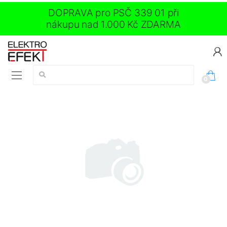
DOPRAVA pro PSČ 339 01 při
nákupu nad 1.000 Kč ZDARMA
Vyhledávání:
0