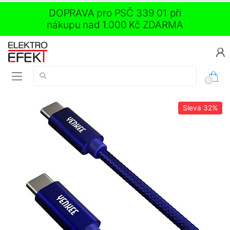
DOPRAVA pro PSČ 339 01 při
nákupu nad 1.000 Kč ZDARMA
Vyhledávání:
0
Sleva
32%