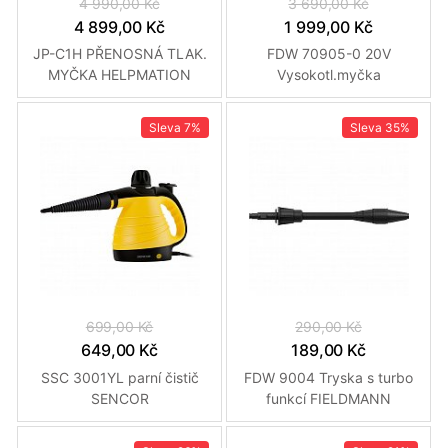
4 990,00 Kč
3 690,00 Kč
4 899,00 Kč
1 999,00 Kč
JP-C1H PŘENOSNÁ TLAK.
FDW 70905-0 20V
MYČKA HELPMATION
Vysokotl.myčka
FIELDMANN
Sleva
7%
Sleva
35%
699,00 Kč
290,00 Kč
649,00 Kč
189,00 Kč
SSC 3001YL parní čistič
FDW 9004 Tryska s turbo
SENCOR
funkcí FIELDMANN