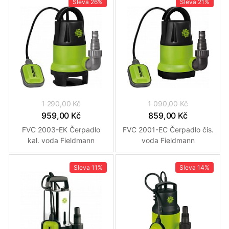
Sleva
26%
Sleva
21%
1 290,00 Kč
1 090,00 Kč
959,00 Kč
859,00 Kč
FVC 2003-EK Čerpadlo
FVC 2001-EC Čerpadlo čis.
kal. voda Fieldmann
voda Fieldmann
Sleva
11%
Sleva
14%