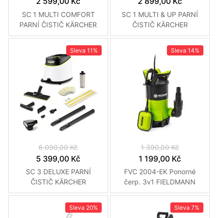
2 599,00 Kč
2 899,00 Kč
SC 1 MULTI COMFORT
SC 1 MULTI & UP PARNÍ
PARNÍ ČISTIČ KÄRCHER
ČISTIČ KÄRCHER
Sleva
11%
Sleva
14%
6 090,00 Kč
1 390,00 Kč
5 399,00 Kč
1 199,00 Kč
SC 3 DELUXE PARNÍ
FVC 2004-EK Ponorné
ČISTIČ KÄRCHER
čerp. 3v1 FIELDMANN
Sleva
20%
Sleva
7%