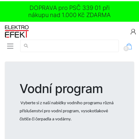
DOPRAVA pro PSČ 339 01 při
nákupu nad 1.000 Kč ZDARMA
Vyhledávání:
0
Vodní program
Vyberte si z naší nabídky vodního programu různá
příslušenství pro vodní program, vysokotlakové
čističe či čerpadla a vodárny.