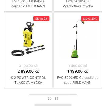
FVC 5015-EK Kalové
FDW 201650-E
čerpadlo FIELDMANN
Vysokotlaká myčka
FIELDMANN
Sleva
9%
Sleva
20%
3 190,00 Kč
1 490,00 Kč
2 899,00 Kč
1 199,00 Kč
K 2 POWER CONTROL
FVC 3002-ED Čerpadlo do
TLAKOVÁ MYČKA
sudu FIELDMANN
KÄRCHER
30
| 35