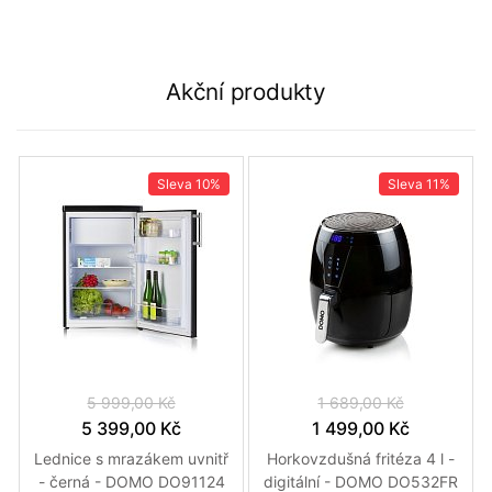
Akční produkty
Sleva
10%
Sleva
11%
5 999,00 Kč
1 689,00 Kč
5 399,00 Kč
1 499,00 Kč
Lednice s mrazákem uvnitř
Horkovzdušná fritéza 4 l -
- černá - DOMO DO91124
digitální - DOMO DO532FR