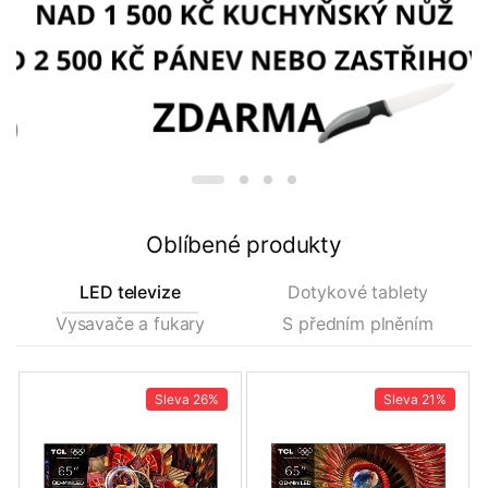
CASHBACK! Kup nový
a získej až 3 000 Kč zpět.
Chci ušetřit
Oblíbené produkty
LED televize
Dotykové tablety
Vysavače a fukary
S předním plněním
Sleva
26%
Sleva
21%