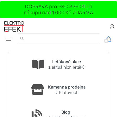
DOPRAVA pro PSČ 339 01 při
nákupu nad 1.000 Kč ZDARMA
Vyhledávání:
0
Letákové akce
z aktuálních letáků
Kamenná prodejna
v Klatovech
Blog