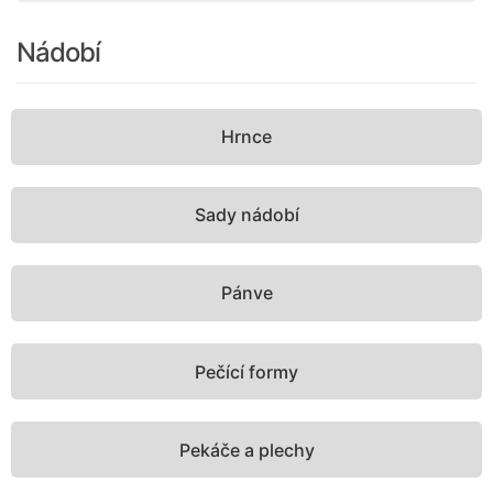
Nádobí
Hrnce
Sady nádobí
Pánve
Pečící formy
Pekáče a plechy