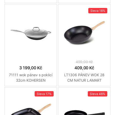
Sleva
18%
499,00 Kč
3 199,00 Kč
409,00 Kč
71111 wok pánev s poklicí
LT1306 PÁNEV WOK 28
32cm KOHERSEN
CM NATUR LAMART
Sleva
17%
Sleva
48%