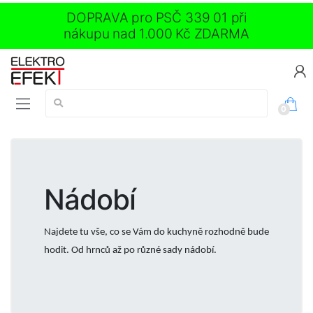
DOPRAVA pro PSČ 339 01 při
nákupu nad 1.000 Kč ZDARMA
Vyhledávání:
0
Nádobí
Najdete tu vše, co se Vám do kuchyně rozhodně bude
hodit. Od hrnců až po různé sady nádobí.