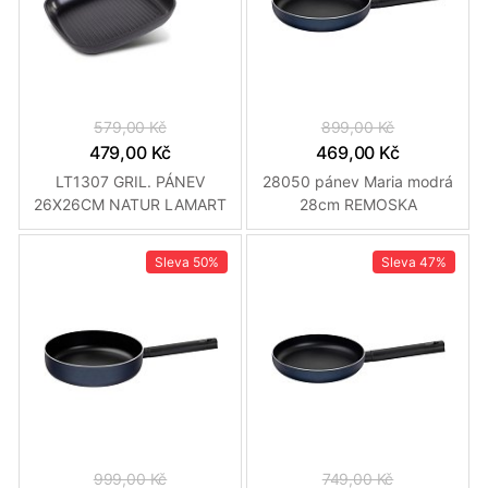
579,00 Kč
899,00 Kč
479,00 Kč
469,00 Kč
LT1307 GRIL. PÁNEV
28050 pánev Maria modrá
26X26CM NATUR LAMART
28cm REMOSKA
Sleva
50%
Sleva
47%
999,00 Kč
749,00 Kč