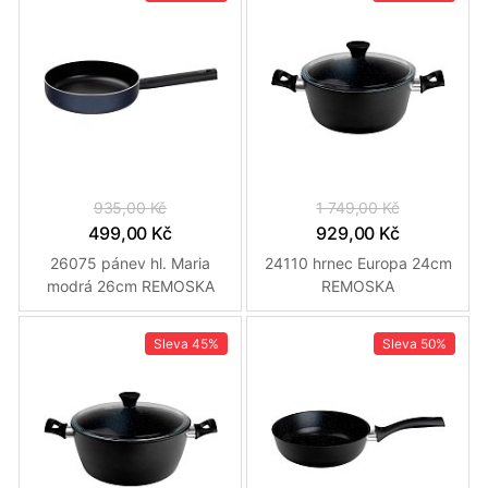
935,00 Kč
1 749,00 Kč
499,00 Kč
929,00 Kč
26075 pánev hl. Maria
24110 hrnec Europa 24cm
modrá 26cm REMOSKA
REMOSKA
Sleva
45%
Sleva
50%