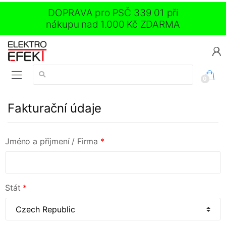
DOPRAVA pro PSČ 339 01 při
nákupu nad 1.000 Kč ZDARMA
Vyhledávání:
0
Fakturační údaje
Jméno a příjmení / Firma
*
Stát
*