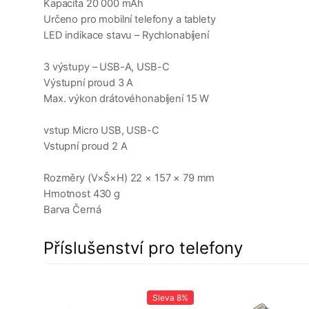
Kapacita 20 000 mAh
Určeno pro mobilní telefony a tablety
LED indikace stavu – Rychlonabíjení
3 výstupy – USB-A, USB-C
Výstupní proud 3 A
Max. výkon drátovéhonabíjení 15 W
vstup Micro USB, USB-C
Vstupní proud 2 A
Rozměry (V×Š×H) 22 × 157 × 79 mm
Hmotnost 430 g
Barva Černá
Příslušenství pro telefony
a
7%
Sleva
8%