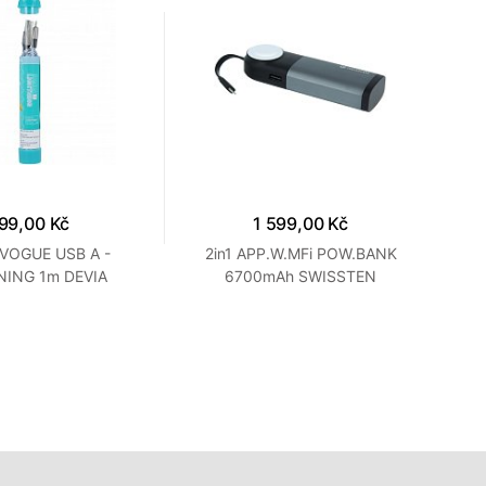
99,00 Kč
1 599,00 Kč
VOGUE USB A -
2in1 APP.W.MFi POW.BANK
Pr
NING 1m DEVIA
6700mAh SWISSTEN