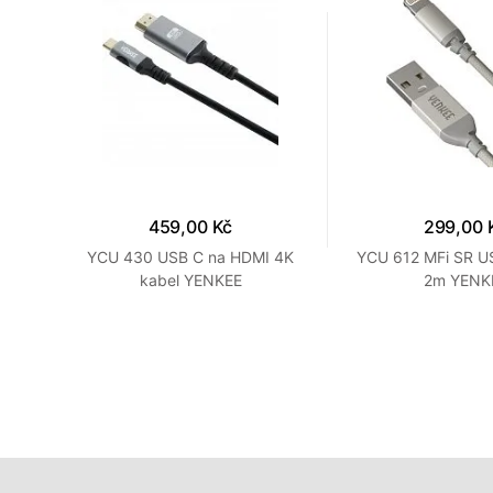
459,00 Kč
299,00 
C-C
YCU 430 USB C na HDMI 4K
YCU 612 MFi SR US
kabel YENKEE
2m YENK