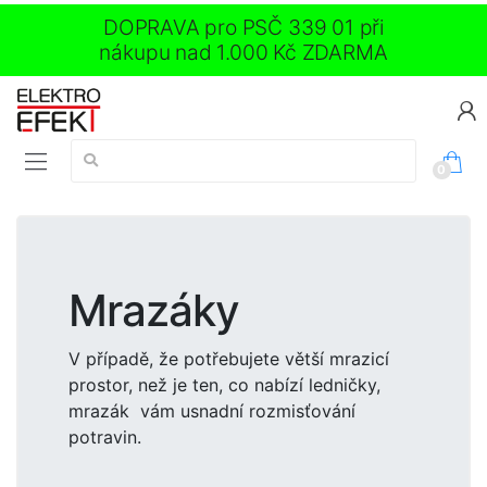
DOPRAVA pro PSČ 339 01 při
nákupu nad 1.000 Kč ZDARMA
Vyhledávání:
0
Mrazáky
V případě, že potřebujete větší mrazicí
prostor, než je ten, co nabízí ledničky,
mrazák vám usnadní rozmisťování
potravin.