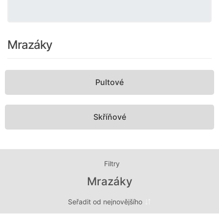
Mrazáky
Pultové
Skříňové
Filtry
Mrazáky