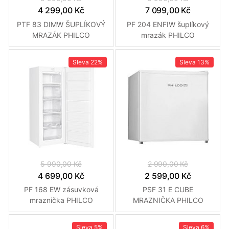
4 299,00 Kč
7 099,00 Kč
PTF 83 DIMW ŠUPLÍKOVÝ
PF 204 ENFIW šuplíkový
MRAZÁK PHILCO
mrazák PHILCO
Sleva
22%
Sleva
13%
5 990,00 Kč
2 990,00 Kč
4 699,00 Kč
2 599,00 Kč
PF 168 EW zásuvková
PSF 31 E CUBE
mraznička PHILCO
MRAZNIČKA PHILCO
Sleva
5%
Sleva
6%