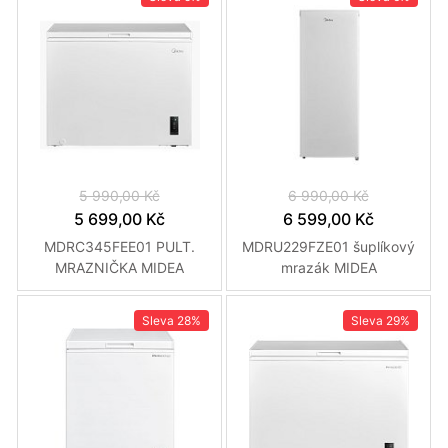
5 990,00 Kč
6 990,00 Kč
5 699,00 Kč
6 599,00 Kč
MDRC345FEE01 PULT.
MDRU229FZE01 šuplíkový
MRAZNIČKA MIDEA
mrazák MIDEA
Sleva
28%
Sleva
29%