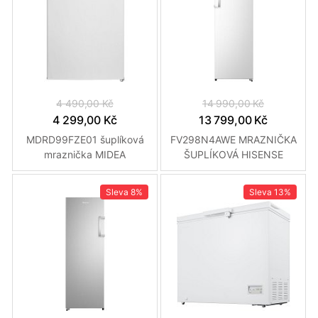
4 490,00 Kč
14 990,00 Kč
4 299,00 Kč
13 799,00 Kč
MDRD99FZE01 šuplíková
FV298N4AWE MRAZNIČKA
mraznička MIDEA
ŠUPLÍKOVÁ HISENSE
Sleva
8%
Sleva
13%