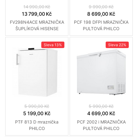
14 990,00 Kč
9 990,00 Kč
13 799,00 Kč
8 699,00 Kč
FV298N4ACE MRAZNIČKA
PCF 198 DFPI MRAZNIČKA
ŠUPLÍKOVÁ HISENSE
PULTOVÁ PHILCO
Sleva
13%
Sleva
22%
5 990,00 Kč
5 990,00 Kč
5 199,00 Kč
4 699,00 Kč
PTF 813 D mraznička
PCF 2002 i MRAZNIČKA
PHILCO
PULTOVÁ PHILCO