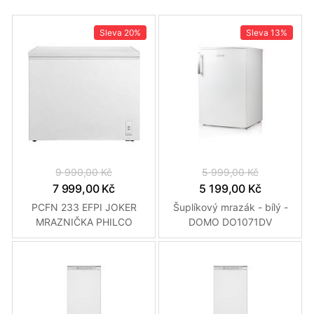
Sleva
20%
Sleva
13%
9 990,00 Kč
5 999,00 Kč
7 999,00 Kč
5 199,00 Kč
PCFN 233 EFPI JOKER
Šuplíkový mrazák - bílý -
MRAZNIČKA PHILCO
DOMO DO1071DV