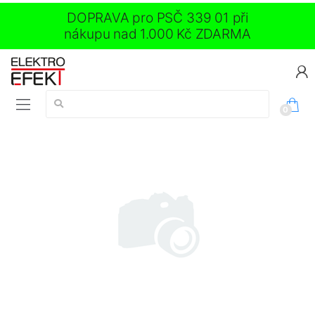
DOPRAVA pro PSČ 339 01 při
nákupu nad 1.000 Kč ZDARMA
Vyhledávání:
0