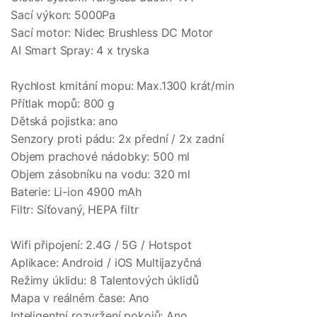
Sací výkon: 5000Pa
Sací motor: Nidec Brushless DC Motor
AI Smart Spray: 4 x tryska
Rychlost kmitání mopu: Max.1300 krát/min
Přítlak mopů: 800 g
Dětská pojistka: ano
Senzory proti pádu: 2x přední / 2x zadní
Objem prachové nádobky: 500 ml
Objem zásobníku na vodu: 320 ml
Baterie: Li-ion 4900 mAh
Filtr: Síťovaný, HEPA filtr
Wifi připojení: 2.4G / 5G / Hotspot
Aplikace: Android / iOS Multijazyčná
Režimy úklidu: 8 Talentových úklidů
Mapa v reálném čase: Ano
Inteligentní rozvržení pokojů: Ano