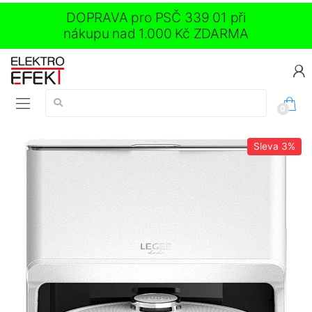
DOPRAVA pro PSČ 339 01 při
nákupu nad 1.000 Kč ZDARMA
Vyhledávání:
0
Sleva
3%