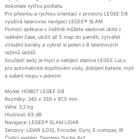
dokonale vytřou podlahu
Pro přesnou a rychlou orientaci v prostoru LEGEE D8
využívá laserovou navigaci LEGEE® SLAM
Pomocí aplikace v češtině můžete sledovat úklid v
reálném čase, uložit až 5 map do paměti, vytvářet
virtuální bariéry a vybrat si jeden z 8 talentových
režimů úklidů
Součástí sady je mycí a nabíjecí stanice LEGEE LuLu
pro automatické doplňování vody, dobíjení baterie, mytí
a sušení mopu v jednom
Model: HOBOT LEGEE D8
Rozměry: 340 x 339 x 97,5 mm
Váha: 3,2 kg
Hlučnost: 63 dB
Navigace: LEGEE® SLAM LiDAR
Senzory: LiDAR (LDS), Encoder, Gyro, E-compas, IR
Čistící systém: Tangless Suctin 4v1