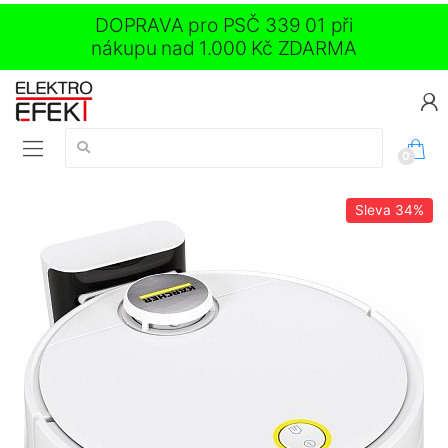
DOPRAVA pro PSČ 339 01 při
nákupu nad 1.000 Kč ZDARMA
Vyhledávání:
0
Sleva
34%