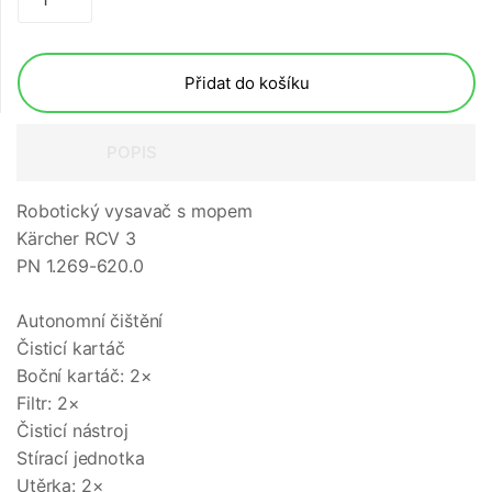
Přidat do košíku
POPIS
Robotický vysavač s mopem
Kärcher RCV 3
PN 1.269-620.0
Autonomní čištění
Čisticí kartáč
Boční kartáč: 2×
Filtr: 2×
Čisticí nástroj
Stírací jednotka
Utěrka: 2×