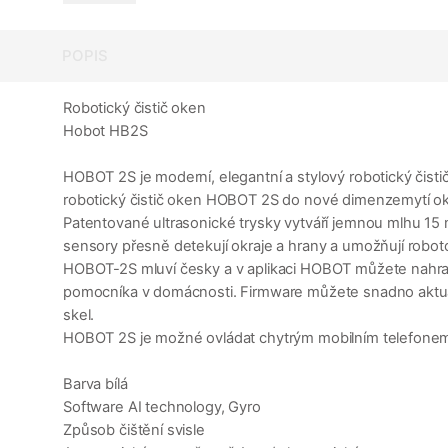
POPIS
Robotický čistič oken
Hobot HB2S
HOBOT 2S je moderní, elegantní a stylový robotický čist
robotický čistič oken HOBOT 2S do nové dimenzemytí o
Patentované ultrasonické trysky vytváří jemnou mlhu 15 
sensory přesně detekují okraje a hrany a umožňují rob
HOBOT-2S mluví česky a v aplikaci HOBOT můžete nahrad
pomocníka v domácnosti. Firmware můžete snadno aktual
skel.
HOBOT 2S je možné ovládat chytrým mobilním telefone
Barva bílá
Software AI technology, Gyro
Způsob čištění svisle