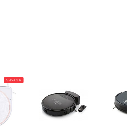
Sleva
3%