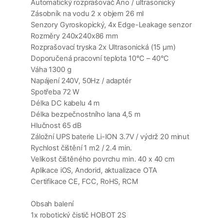
Automatický rozprašovač Ano / ultrasonický
Zásobník na vodu 2 x objem 26 ml
Senzory Gyroskopický, 4x Edge-Leakage senzor
Rozměry 240x240x86 mm
Rozprašovací tryska 2x Ultrasonická (15 μm)
Doporučená pracovní teplota 10°C – 40°C
Váha 1300 g
Napájení 240V, 50Hz / adaptér
Spotřeba 72 W
Délka DC kabelu 4 m
Délka bezpečnostního lana 4,5 m
Hlučnost 65 dB
Záložní UPS baterie Li-ION 3.7V / výdrž 20 minut
Rychlost čištění 1 m2 / 2.4 min.
Velikost čištěného povrchu min. 40 x 40 cm
Aplikace iOS, Andorid, aktualizace OTA
Certifikace CE, FCC, RoHS, RCM
Obsah balení
1x robotický čistič HOBOT 2S