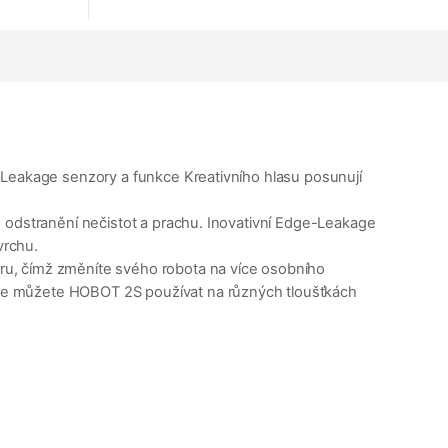
-Leakage senzory a funkce Kreativního hlasu posunují
é odstranění nečistot a prachu. Inovativní Edge-Leakage
vrchu.
ru, čímž změníte svého robota na více osobního
ide můžete HOBOT 2S používat na různých tloušťkách