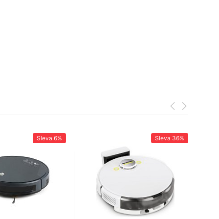
Sleva
6%
Sleva
36%