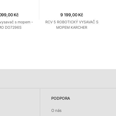
099,00 Kč
9 199,00 Kč
 vysavač s mopem -
RCV 5 ROBOTICKÝ VYSAVAČ S
RC
O DO7296S
MOPEM KARCHER
PODPORA
O nás