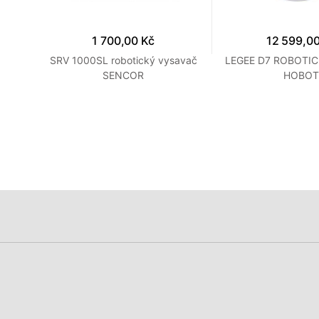
1 700,00 Kč
12 599,00
cí
SRV 1000SL robotický vysavač
LEGEE D7 ROBOTIC
O
SENCOR
HOBOT