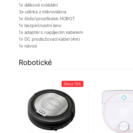
1x dálkové ovládání
3x utěrka z mikrovlákna
1x čisticí prostředek HOBOT
1x bezpečnostní lano
1x adaptér s napájecím kabelem
1x DC prodlužovací kabel (4m)
1x návod
Robotické
a
6%
Sleva
15%