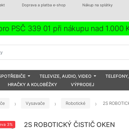
ekt
Doprava a platba e-shop
Nákup na splátky
ro PSČ 339 01 při nákupu nad 1.000
SPOTŘEBIČE
TELEVIZE, AUDIO, VIDEO
TELEFONY,
HRAČKY A KOLOBĚŽKY
VÝPRODEJ
iče
Vysavače
Robotické
2S ROBOTIC
2S ROBOTICKÝ ČISTIČ OKEN
eva
3%