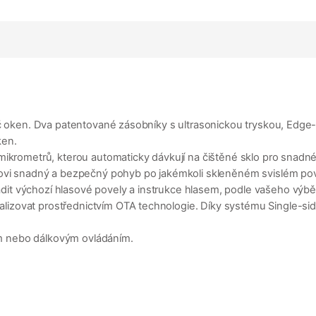
ič oken. Dva patentované zásobníky s ultrasonickou tryskou, Edge
ken.
mikrometrů, kterou automaticky dávkují na čištěné sklo pro snadn
otovi snadný a bezpečný pohyb po jakémkoli skleněném svislém po
it výchozí hlasové povely a instrukce hlasem, podle vašeho výbě
izovat prostřednictvím OTA technologie. Díky systému Single-s
m nebo dálkovým ovládáním.