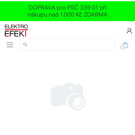
DOPRAVA pro PSČ 339 01 při
nákupu nad 1.000 Kč ZDARMA
Vyhledávání:
0