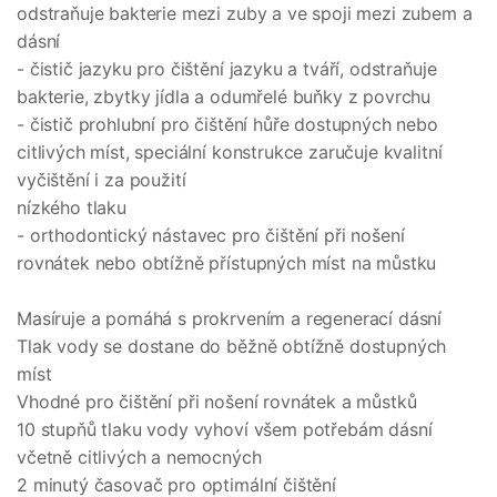
odstraňuje bakterie mezi zuby a ve spoji mezi zubem a
dásní
- čistič jazyku pro čištění jazyku a tváří, odstraňuje
bakterie, zbytky jídla a odumřelé buňky z povrchu
- čistič prohlubní pro čištění hůře dostupných nebo
citlivých míst, speciální konstrukce zaručuje kvalitní
vyčištění i za použití
nízkého tlaku
- orthodontický nástavec pro čištění při nošení
rovnátek nebo obtížně přístupných míst na můstku
Masíruje a pomáhá s prokrvením a regenerací dásní
Tlak vody se dostane do běžně obtížně dostupných
míst
Vhodné pro čištění při nošení rovnátek a můstků
10 stupňů tlaku vody vyhoví všem potřebám dásní
včetně citlivých a nemocných
2 minutý časovač pro optimální čištění