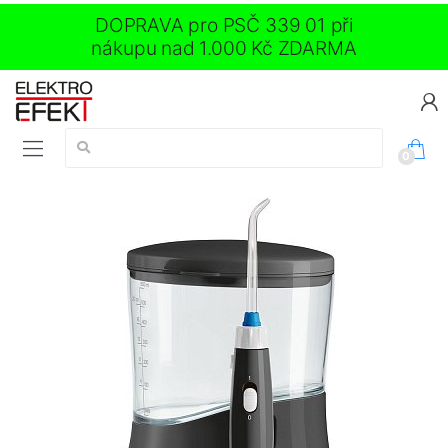
DOPRAVA pro PSČ 339 01 při
nákupu nad 1.000 Kč ZDARMA
Vyhledávání:
0