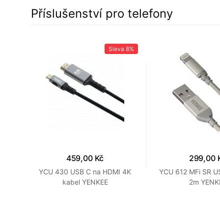
Příslušenství pro telefony
a
7%
Sleva
8%
459,00 Kč
299,00 
C-C
YCU 430 USB C na HDMI 4K
YCU 612 MFi SR US
kabel YENKEE
2m YENK