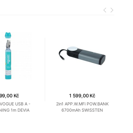
99,00 Kč
1 599,00 Kč
VOGUE USB A -
2in1 APP.W.MFi POW.BANK
Pr
NING 1m DEVIA
6700mAh SWISSTEN