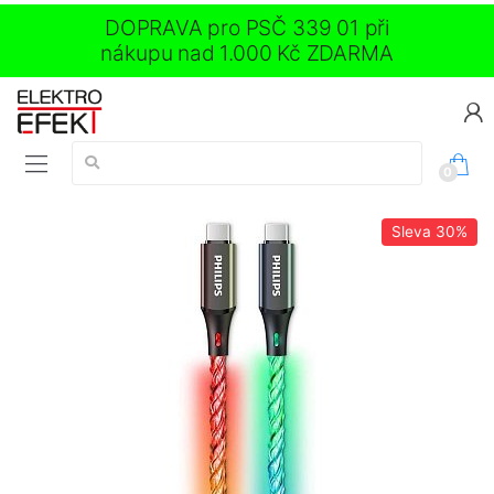
DOPRAVA pro PSČ 339 01 při
nákupu nad 1.000 Kč ZDARMA
Vyhledávání:
0
Sleva
30%