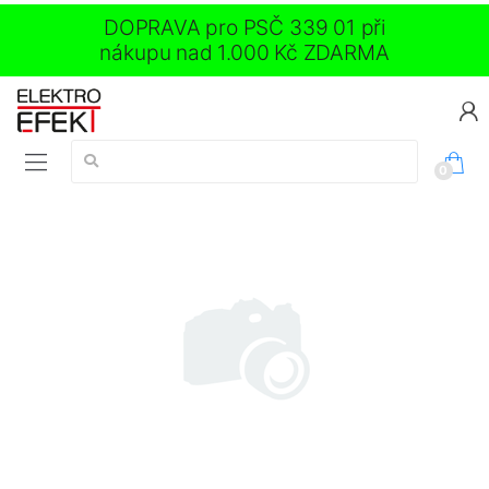
DOPRAVA pro PSČ 339 01 při
nákupu nad 1.000 Kč ZDARMA
Vyhledávání:
0