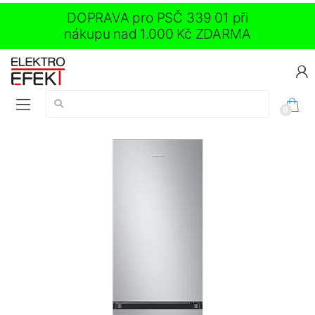
DOPRAVA pro PSČ 339 01 při
nákupu nad 1.000 Kč ZDARMA
Vyhledávání:
0