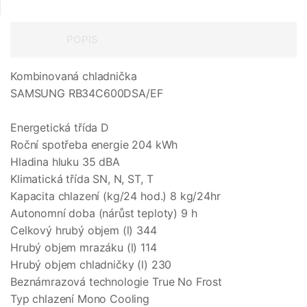
POPIS
Kombinovaná chladnička
SAMSUNG RB34C600DSA/EF
Energetická třída D
Roční spotřeba energie 204 kWh
Hladina hluku 35 dBA
Klimatická třída SN, N, ST, T
Kapacita chlazení (kg/24 hod.) 8 kg/24hr
Autonomní doba (nárůst teploty) 9 h
Celkový hrubý objem (l) 344
Hrubý objem mrazáku (l) 114
Hrubý objem chladničky (l) 230
Beznámrazová technologie True No Frost
Typ chlazení Mono Cooling