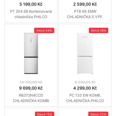
5 199,00 Kč
2 599,00 Kč
PT 204 EB Kombinovaná
PTB 66 EMW
chladnička PHILCO
CHLADNIČKA S VÝP.
PHILCO
Sleva
34%
Sleva
28%
14 790,00 Kč
5 990,00 Kč
9 699,00 Kč
4 299,00 Kč
RB372N4CCD
PC 133 EW KOMB.
CHLADNIČKA KOMBI
CHLADNIČKA PHILCO
HISENSE
Sleva
15%
Sleva
33%