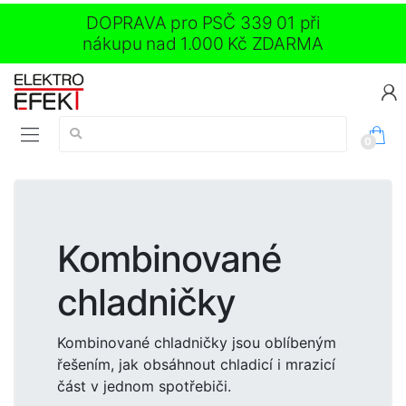
DOPRAVA pro PSČ 339 01 při
nákupu nad 1.000 Kč ZDARMA
Vyhledávání:
0
Kombinované
chladničky
Kombinované chladničky jsou oblíbeným
řešením, jak obsáhnout chladicí i mrazicí
část v jednom spotřebiči.