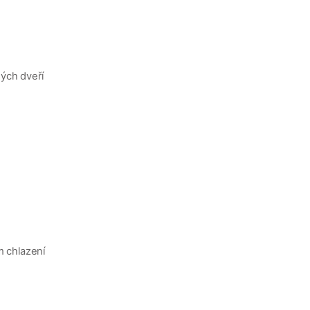
ých dveří
 chlazení