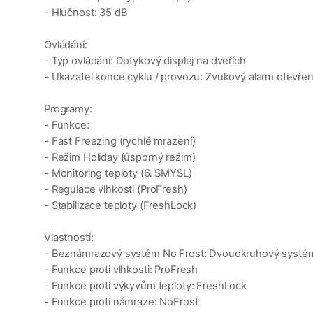
- Hlučnost: 35 dB
Ovládání:
- Typ ovládání: Dotykový displej na dveřích
- Ukazatel konce cyklu / provozu: Zvukový alarm otevřen
Programy:
- Funkce:
- Fast Freezing (rychlé mrazení)
- Režim Holiday (úsporný režim)
- Monitoring teploty (6. SMYSL)
- Regulace vlhkosti (ProFresh)
- Stabilizace teploty (FreshLock)
Vlastnosti:
- Beznámrazový systém No Frost: Dvouokruhový systém
- Funkce proti vlhkosti: ProFresh
- Funkce proti výkyvům teploty: FreshLock
- Funkce proti námraze: NoFrost