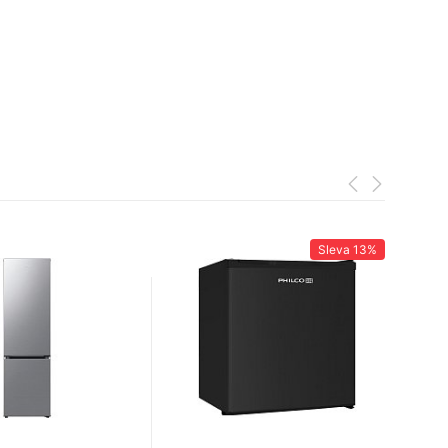
Sleva
13%