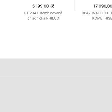
5 199,00 Kč
17 990,00
PT 204 E Kombinovaná
RB470N4EFC1 C
chladnička PHILCO
KOMBI HIS