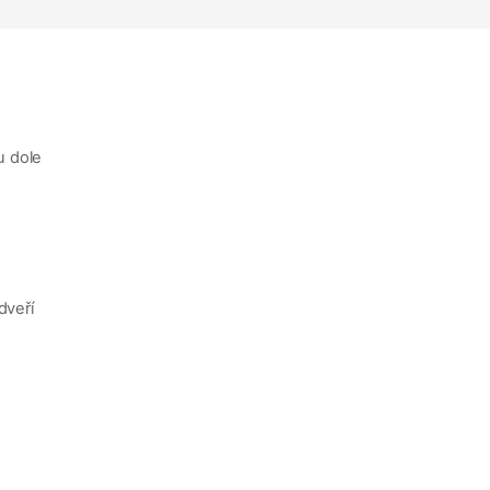
u dole
dveří