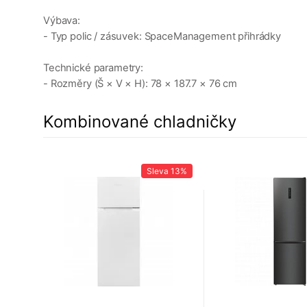
Výbava:
- Typ polic / zásuvek: SpaceManagement přihrádky
Technické parametry:
- Rozměry (Š × V × H): 78 × 187.7 × 76 cm
Kombinované chladničky
12%
Sleva
13%