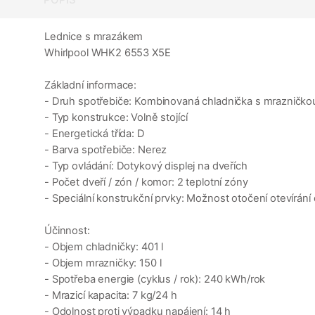
Lednice s mrazákem
Whirlpool WHK2 6553 X5E
Základní informace:
- Druh spotřebiče: Kombinovaná chladnička s mrazničko
- Typ konstrukce: Volně stojící
- Energetická třída: D
- Barva spotřebiče: Nerez
- Typ ovládání: Dotykový displej na dveřích
- Počet dveří / zón / komor: 2 teplotní zóny
- Speciální konstrukční prvky: Možnost otočení otevírání 
Účinnost:
- Objem chladničky: 401 l
- Objem mrazničky: 150 l
- Spotřeba energie (cyklus / rok): 240 kWh/rok
- Mrazicí kapacita: 7 kg/24 h
- Odolnost proti výpadku napájení: 14 h