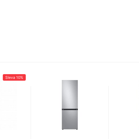
Sleva
10%