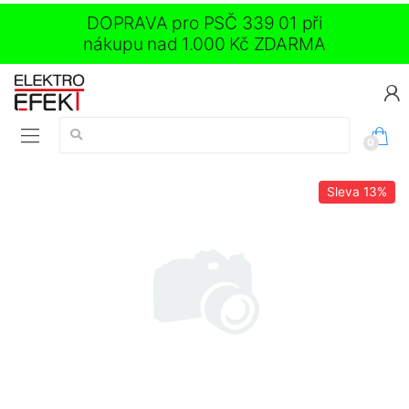
DOPRAVA pro PSČ 339 01 při
nákupu nad 1.000 Kč ZDARMA
Vyhledávání:
0
Sleva
13%