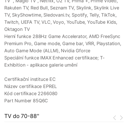
TV , Magio TV , Netflix, O2 TV, Prima +, Prime Video,
Rakuten TV, Red Bull, Seznam TV, Skylink, Skylink Live
TV, SkyShowtime, Sledovani.tv, Spotify, Telly, TikTok,
Twitch, UEFA TV, VLC, Voyo, YouTube, YouTube Kids,
Oktagon TV
Herní funkce 288Hz Game Accelerator, AMD FreeSync
Premium Pro, Game mode, Game bar, VRR, Playstation,
Auto Game Mode (ALLM), Nvidia Gforce
Speciální funkce IMAX Enhanced certifikace; T-
Exhibition - aplikace galerie umění
Certifikační instituce EC
Název certifikace EPREL
Kód certifikace 2266080
Part Number 85Q6C
TV do 70-88''