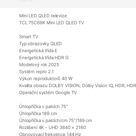
Mini LED QLED televize
TCL 75C69K Mini LED QLED TV
Smart TV
Typ obrazovky QLED
Energetická třída E
Energetická třída HDR G
Modelový rok 2025
Systém repro 2.1
Výkon reproduktorů 40 W
Kvalita obrazu DOLBY VISION, Dolby Vision IQ, HDR, H
Operační systém Google TV
Úhlopříčka v palcích 75"
Úhlopříčka 189 cm
Úhlopříčka v palcích/cm 75"/189 cm
Rozlišení 4K - UHD 3840 × 2160
Obnovovací frekvence 144 Hz