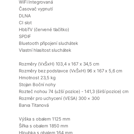
WiFi Integrovaná
Časovač vypnutí
DLNA
CI slot
HbbTV (červené tlačítko)
SPDIF
Bluetooth připojení sluchátek
Vlastní hlasitost sluchátek
Rozměry (VxŠxH) 103,4 x 167 x 34,5 cm
Rozměry bez podstavce (VxŠxH) 96 x 167 x 5,6 cm
Hmotnost 23,5 kg
Stojan Boční nohy
Rozteč nohou 74 (užší pozice) - 141,3 (širší pozice) cm
Rozměr pro uchycení (VESA) 300 × 300
Barva Titanová
Výška s obalem 1125 mm
Šířka s obalem 1850 mm
Hloubka s obalem 164 mm