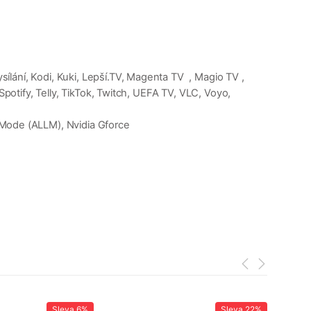
lání, Kodi, Kuki, Lepší.TV, Magenta TV , Magio TV ,
potify, Telly, TikTok, Twitch, UEFA TV, VLC, Voyo,
Mode (ALLM), Nvidia Gforce
Sleva
6%
Sleva
22%