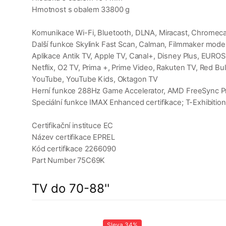
Hmotnost s obalem 33800 g
Komunikace Wi-Fi, Bluetooth, DLNA, Miracast, Chromecas
Další funkce Skylink Fast Scan, Calman, Filmmaker mode,
Aplikace Antik TV, Apple TV, Canal+, Disney Plus, EUROS
Netflix, O2 TV, Prima +, Prime Video, Rakuten TV, Red Bul
YouTube, YouTube Kids, Oktagon TV
Herní funkce 288Hz Game Accelerator, AMD FreeSync Pr
Speciální funkce IMAX Enhanced certifikace; T-Exhibition
Certifikační instituce EC
Název certifikace EPREL
Kód certifikace 2266090
Part Number 75C69K
TV do 70-88''
23%
Sleva
34%