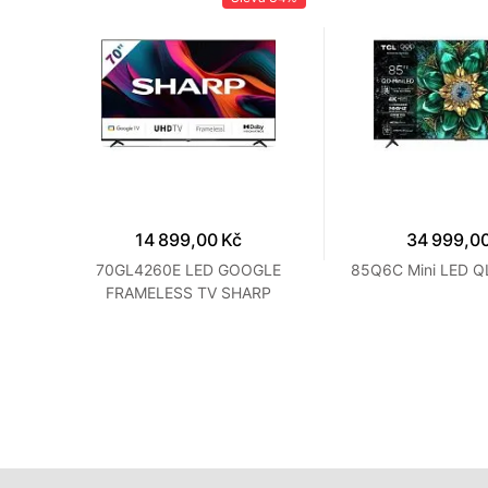
14 899,00 Kč
34 999,0
TCL
70GL4260E LED GOOGLE
85Q6C Mini LED Q
FRAMELESS TV SHARP