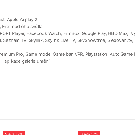
t, Apple Airplay 2
 Filtr modrého světla
PORT Player, Facebook Watch, FilmBox, Google Play, HBO Max, iVysí
l, Seznam TV, Skylink, Skylink Live TV, SkyShowtime, Sledovani.tv, S
emium Pro, Game mode, Game bar, VRR, Playstation, Auto Game 
 - aplikace galerie umění
Sleva
12%
Sleva
17%