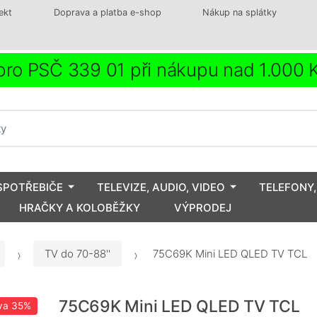
ekt
Doprava a platba e-shop
Nákup na splátky
ro PSČ 339 01 při nákupu nad 1.000
SPOTŘEBIČE
TELEVIZE, AUDIO, VIDEO
TELEFONY,
HRAČKY A KOLOBĚŽKY
VÝPRODEJ
TV do 70-88''
75C69K Mini LED QLED TV TCL
75C69K Mini LED QLED TV TCL
va
35%