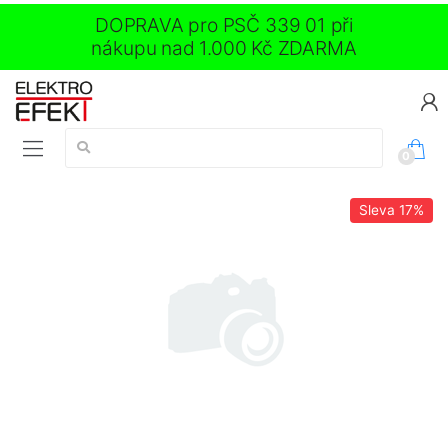
DOPRAVA pro PSČ 339 01 při
nákupu nad 1.000 Kč ZDARMA
Vyhledávání:
0
Sleva
17%