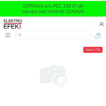
DOPRAVA pro PSČ 339 01 při
nákupu nad 1.000 Kč ZDARMA
Vyhledávání:
0
Sleva
11%