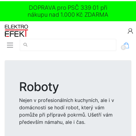
DOPRAVA pro PSČ 339 01 při
nákupu nad 1.000 Kč ZDARMA
Vyhledávání:
0
Roboty
Nejen v profesionálních kuchyních, ale i v
domácnosti se hodí robot, který vám
pomůže při přípravě pokrmů. Ušetří vám
především námahu, ale i čas.