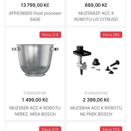
13 799,00 Kč
689,00 Kč
SFP838BSS Food procesor
MUZS68ZP ACC K
SAGE
ROBOTU LIS CITRUSŮ
BOSCH
Sleva
21%
Sleva
28%
1 888,00 Kč
3 340,00 Kč
1 499,00 Kč
2 399,00 Kč
MUZS6ER ACC K ROBOTU
MUZS6HA ACC K ROBOTU
NEREZ. MÍSA BOSCH
MLÝNEK BOSCH
Sleva
22%
Sleva
23%