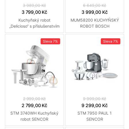
3 989,00 Kč
6 649,00 Kč
3 799,00 Kč
3 999,00 Kč
Kuchyňský robot
MUM58200 KUCHYŇSKÝ
„Delicioso“ s příslušenstvím
ROBOT BOSCH
DOMO DO9293KR
Sleva
7%
Sleva
7%
2 999,00 Kč
9 999,00 Kč
2 799,00 Kč
9 299,00 Kč
STM 3740WH Kuchyňský
STM 7950 PAUL 1
robot SENCOR
SENCOR