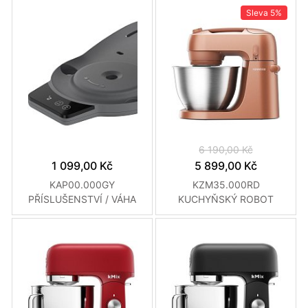
Sleva
5%
6 190,00 Kč
1 099,00 Kč
5 899,00 Kč
KAP00.000GY
KZM35.000RD
PŘÍSLUŠENSTVÍ / VÁHA
KUCHYŇSKÝ ROBOT
KENWOOD
KENWOOD