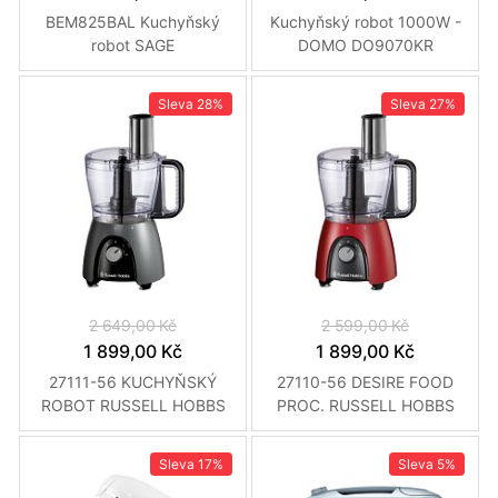
BEM825BAL Kuchyňský
Kuchyňský robot 1000W -
robot SAGE
DOMO DO9070KR
Sleva
28%
Sleva
27%
2 649,00 Kč
2 599,00 Kč
1 899,00 Kč
1 899,00 Kč
27111-56 KUCHYŇSKÝ
27110-56 DESIRE FOOD
ROBOT RUSSELL HOBBS
PROC. RUSSELL HOBBS
Sleva
17%
Sleva
5%