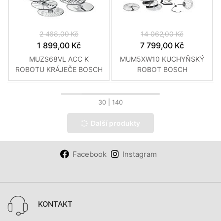
2 468,00 Kč
14 062,00 Kč
1 899,00 Kč
7 799,00 Kč
MUZS68VL ACC K
MUM5XW10 KUCHYŇSKÝ
ROBOTU KRÁJEČE BOSCH
ROBOT BOSCH
30
| 140
Další produkty
Facebook
Instagram
KONTAKT