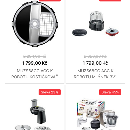
2 294,00 Kč
2 323,00 Kč
1 799,00 Kč
1 799,00 Kč
MUZS68CC ACC K
MUZS68CG ACC K
ROBOTU KOSTIČKOVAČ
ROBOTU MLÝNEK 3V1
BOSCH
BOSCH
Sleva
23%
Sleva
45%