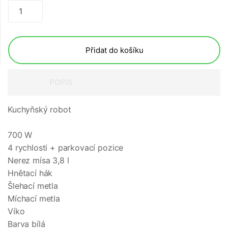
Přidat do košíku
POPIS
Kuchyňský robot
700 W
4 rychlosti + parkovací pozice
Nerez mísa 3,8 l
Hnětací hák
Šlehací metla
Míchací metla
Víko
Barva bílá