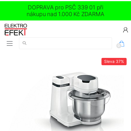
DOPRAVA pro PSČ 339 01 při
nákupu nad 1.000 Kč ZDARMA
Vyhledávání:
0
Sleva
37%