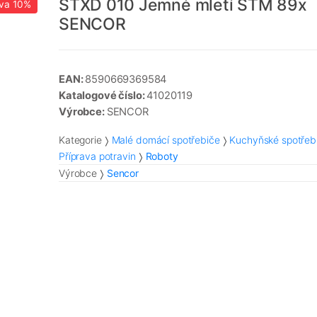
STXD 010 Jemné mletí STM 89x
va
10%
SENCOR
EAN:
8590669369584
Katalogové číslo:
41020119
Výrobce:
SENCOR
Kategorie
Malé domácí spotřebiče
Kuchyňské spotřeb
Příprava potravin
Roboty
Výrobce
Sencor