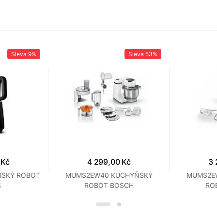
Sleva
9%
Sleva
53%
 Kč
4 299,00 Kč
3 
ŇSKÝ ROBOT
MUMS2EW40 KUCHYŇSKÝ
MUMS2E
S
ROBOT BOSCH
RO