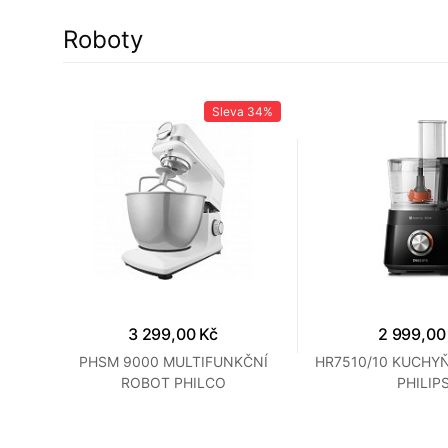
Roboty
43%
Sleva
34%
3 299,00 Kč
2 999,00
PHSM 9000 MULTIFUNKČNÍ
HR7510/10 KUCHY
ROBOT PHILCO
PHILIP