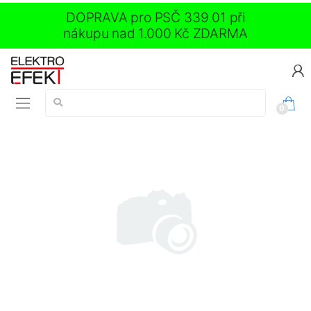
DOPRAVA pro PSČ 339 01 při
nákupu nad 1.000 Kč ZDARMA
Vyhledávání:
0