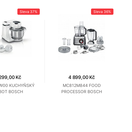
Sleva
37%
Sleva
36%
299,00 Kč
4 899,00 Kč
W00 KUCHYŇSKÝ
MC812M844 FOOD
MC8
BOT BOSCH
PROCESSOR BOSCH