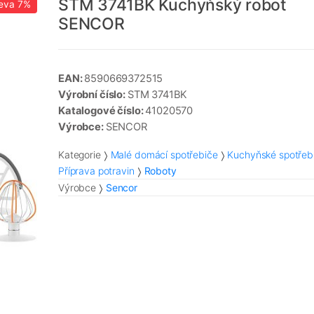
STM 3741BK Kuchyňský robot
eva
7%
SENCOR
EAN:
8590669372515
Výrobní číslo:
STM 3741BK
Katalogové číslo:
41020570
Výrobce:
SENCOR
Kategorie
Malé domácí spotřebiče
Kuchyňské spotřeb
Příprava potravin
Roboty
Výrobce
Sencor