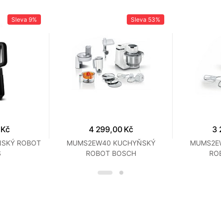
Sleva
9%
Sleva
53%
 Kč
4 299,00 Kč
3 
ŇSKÝ ROBOT
MUMS2EW40 KUCHYŇSKÝ
MUMS2E
S
ROBOT BOSCH
RO