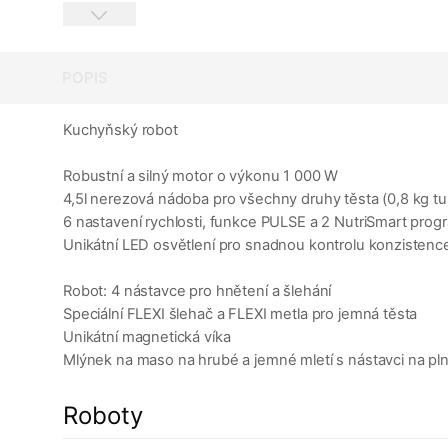
POPIS
Kuchyňský robot
Robustní a silný motor o výkonu 1 000 W
4,5l nerezová nádoba pro všechny druhy těsta (0,8 kg tuh
6 nastavení rychlosti, funkce PULSE a 2 NutriSmart prog
Unikátní LED osvětlení pro snadnou kontrolu konzistenc
Robot: 4 nástavce pro hnětení a šlehání
Speciální FLEXI šlehač a FLEXI metla pro jemná těsta
Unikátní magnetická víka
Mlýnek na maso na hrubé a jemné mletí s nástavci na pln
Roboty