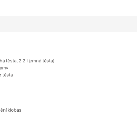
á těsta, 2,2 l jemná těsta)
ramy
e těsta
ění klobás