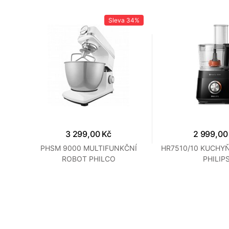
28%
Sleva
34%
3 299,00 Kč
2 999,00
SSOR
PHSM 9000 MULTIFUNKČNÍ
HR7510/10 KUCHY
ROBOT PHILCO
PHILIP