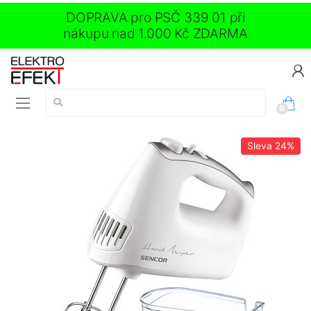
DOPRAVA pro PSČ 339 01 při
nákupu nad 1.000 Kč ZDARMA
Vyhledávání:
0
Sleva
24%