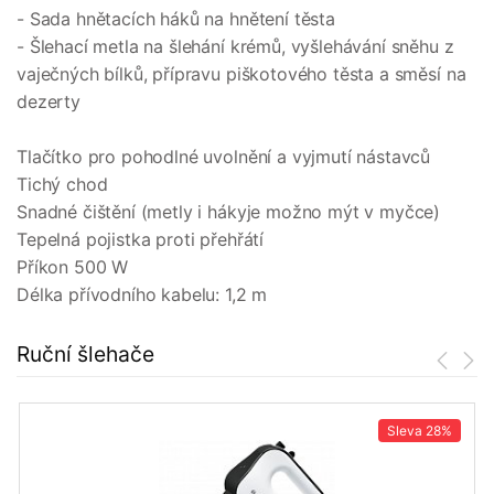
- Sada hnětacích háků na hnětení těsta
- Šlehací metla na šlehání krémů, vyšlehávání sněhu z
vaječných bílků, přípravu piškotového těsta a směsí na
dezerty
Tlačítko pro pohodlné uvolnění a vyjmutí nástavců
Tichý chod
Snadné čištění (metly i hákyje možno mýt v myčce)
Tepelná pojistka proti přehřátí
Příkon 500 W
Délka přívodního kabelu: 1,2 m
Ruční šlehače
Sleva
28%