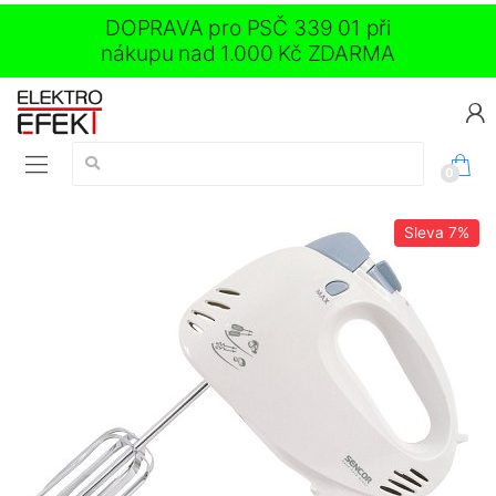
DOPRAVA pro PSČ 339 01 při
nákupu nad 1.000 Kč ZDARMA
Vyhledávání:
0
Sleva
7%