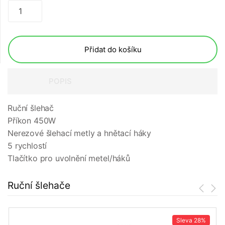
Přidat do košíku
POPIS
Ruční šlehač
Příkon 450W
Nerezové šlehací metly a hnětací háky
5 rychlostí
Tlačítko pro uvolnění metel/háků
Ruční šlehače
Sleva
28%