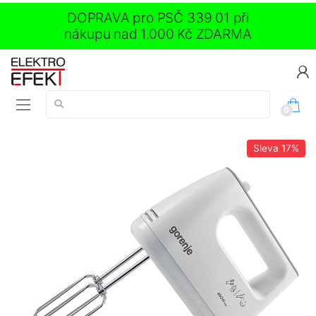
DOPRAVA pro PSČ 339 01 při
nákupu nad 1.000 Kč ZDARMA
Vyhledávání:
0
Sleva
17%