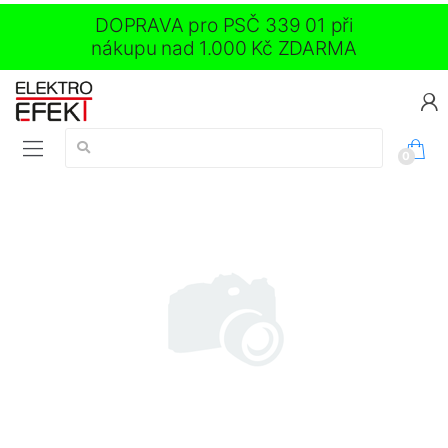
DOPRAVA pro PSČ 339 01 při
nákupu nad 1.000 Kč ZDARMA
Vyhledávání:
0