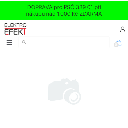
DOPRAVA pro PSČ 339 01 při
nákupu nad 1.000 Kč ZDARMA
Vyhledávání:
0