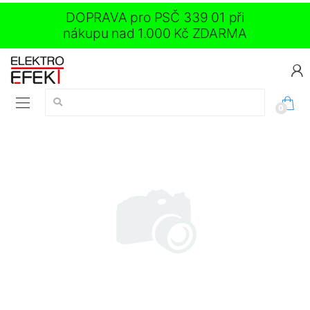
DOPRAVA pro PSČ 339 01 při
nákupu nad 1.000 Kč ZDARMA
Vyhledávání:
0