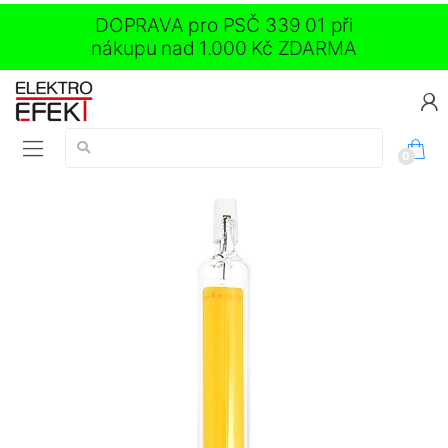
DOPRAVA pro PSČ 339 01 při
nákupu nad 1.000 Kč ZDARMA
Vyhledávání:
0