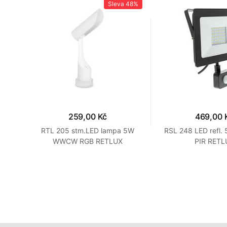
36%
Sleva
48%
259,00 Kč
469,00 
7 WW
RTL 205 stm.LED lampa 5W
RSL 248 LED refl
WWCW RGB RETLUX
PIR RETL