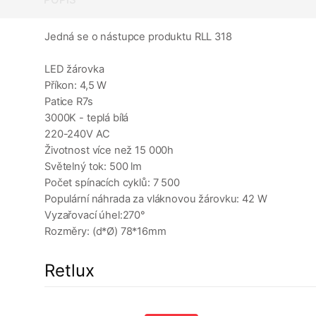
Jedná se o nástupce produktu RLL 318
LED žárovka
Příkon: 4,5 W
Patice R7s
3000K - teplá bílá
220-240V AC
Životnost více než 15 000h
Světelný tok: 500 lm
Počet spínacích cyklů: 7 500
Populární náhrada za vláknovou žárovku: 42 W
Vyzařovací úhel:270°
Rozměry: (d*Ø) 78*16mm
Retlux