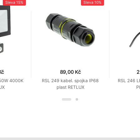
Sleva
15%
Sleva
10%
Kč
89,00 Kč
2
. 50W 4000K
RSL 249 kabel. spojka IP68
RSL 246 L
UX
plast RETLUX
P