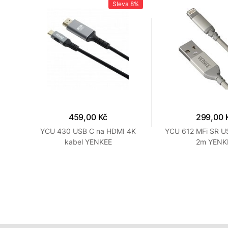
a
7%
Sleva
8%
459,00 Kč
299,00 
C-C
YCU 430 USB C na HDMI 4K
YCU 612 MFi SR US
kabel YENKEE
2m YENK