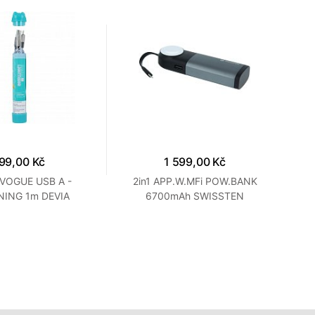
99,00 Kč
1 599,00 Kč
VOGUE USB A -
2in1 APP.W.MFi POW.BANK
Pr
NING 1m DEVIA
6700mAh SWISSTEN