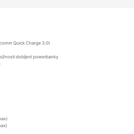
lcomm Quick Charge 3.0)
 možnosti dobíjení powerbanky
u
max)
max)