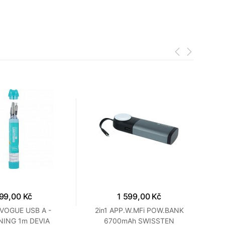
99,00 Kč
1 599,00 Kč
VOGUE USB A -
2in1 APP.W.MFi POW.BANK
Pr
NING 1m DEVIA
6700mAh SWISSTEN