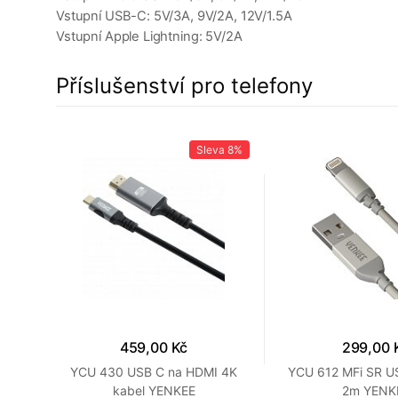
Vstupní USB-C: 5V/3A, 9V/2A, 12V/1.5A
Vstupní Apple Lightning: 5V/2A
Příslušenství pro telefony
a
7%
Sleva
8%
459,00 Kč
299,00 
C-C
YCU 430 USB C na HDMI 4K
YCU 612 MFi SR US
kabel YENKEE
2m YENK