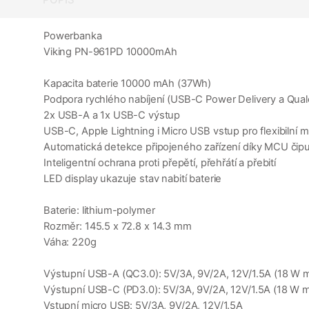
Powerbanka
Viking PN-961PD 10000mAh
Kapacita baterie 10000 mAh (37Wh)
Podpora rychlého nabíjení (USB-C Power Delivery a Qua
2x USB-A a 1x USB-C výstup
USB-C, Apple Lightning i Micro USB vstup pro flexibilní
Automatická detekce připojeného zařízení díky MCU čip
Inteligentní ochrana proti přepětí, přehřátí a přebití
LED display ukazuje stav nabití baterie
Baterie: lithium-polymer
Rozměr: 145.5 x 72.8 x 14.3 mm
Váha: 220g
Výstupní USB-A (QC3.0): 5V/3A, 9V/2A, 12V/1.5A (18 W 
Výstupní USB-C (PD3.0): 5V/3A, 9V/2A, 12V/1.5A (18 W 
Vstupní micro USB: 5V/3A, 9V/2A, 12V/1.5A