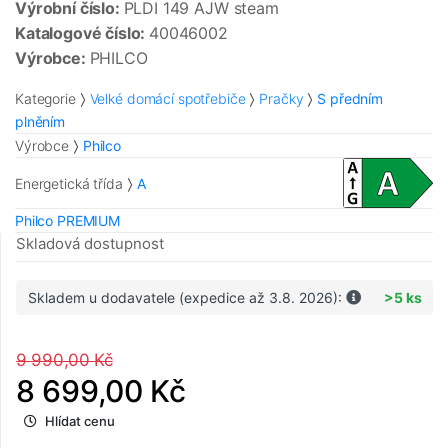
Výrobní číslo:
PLDI 149 AJW steam
Katalogové číslo:
40046002
Výrobce:
PHILCO
Kategorie
Velké domácí spotřebiče
Pračky
S předním
plněním
Výrobce
Philco
Energetická třída
A
Philco PREMIUM
Skladová dostupnost
Skladem u dodavatele (expedice až 3.8. 2026):
>5 ks
9 990,00 Kč
8 699,00 Kč
Hlídat cenu