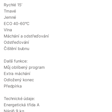
Rychlé 15’
Tmavé
Jemné
ECO 40-60°C
Vlna
Máchání a odstřeďování
Odstřeďování
Čištění bubnu
Další funkce:
Můj oblíbený program
Extra máchání
Odložený konec
Předpírka
Technické údaje:
Energetická třída A
Náplň 9 kg