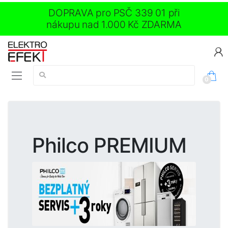
DOPRAVA pro PSČ 339 01 při
nákupu nad 1.000 Kč ZDARMA
Vyhledávání:
0
Philco PREMIUM