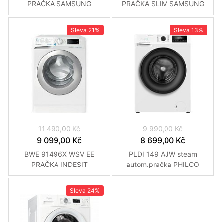
PRAČKA SAMSUNG
PRAČKA SLIM SAMSUNG
Sleva
21%
Sleva
13%
11 490,00 Kč
9 990,00 Kč
9 099,00 Kč
8 699,00 Kč
BWE 91496X WSV EE
PLDI 149 AJW steam
PRAČKA INDESIT
autom.pračka PHILCO
Sleva
24%