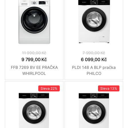
11 990,00 Kč
7 990,00 Kč
9 799,00 Kč
6 099,00 Kč
FFB 7269 BV EE PRAČKA
PLDI 148 A BLP pračka
WHIRLPOOL
PHILCO
Sleva
22%
Sleva
13%