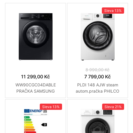
Sleva
13%
8 990,00 Kč
11 299,00 Kč
7 799,00 Kč
WW90CGC04DABLE
PLDI 148 AJW steam
PRAČKA SAMSUNG
autom.pračka PHILCO
Sleva
13%
Sleva
21%