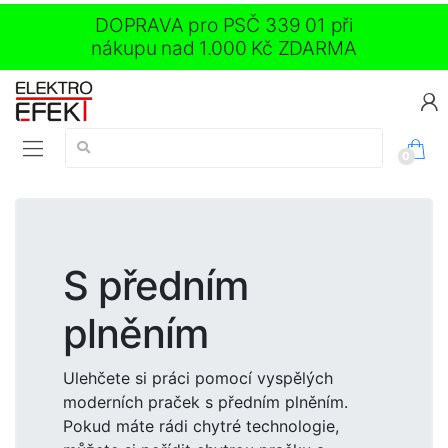
DOPRAVA pro PSČ 339 01 při
nákupu nad 1.000 Kč ZDARMA
Vyhledávání:
0
S předním
plněním
Ulehčete si práci pomocí vyspělých
moderních praček s předním plněním.
Pokud máte rádi chytré technologie,