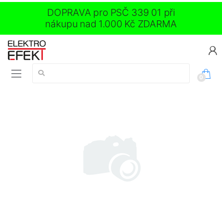
DOPRAVA pro PSČ 339 01 při
nákupu nad 1.000 Kč ZDARMA
Vyhledávání:
0