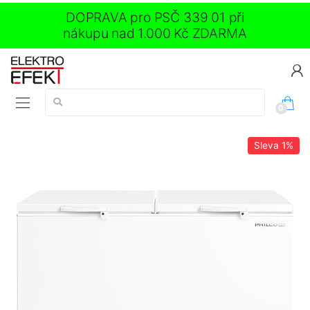
DOPRAVA pro PSČ 339 01 při
nákupu nad 1.000 Kč ZDARMA
Vyhledávání:
0
Sleva
1%