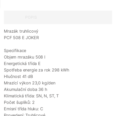
POPIS
Mrazák truhlicový
PCF 508 E JOKER
Specifikace
Objem mrazáku 508 l
Energetická třída E
Spotřeba energie za rok 298 kWh
Hlučnost 41 dB
Mrazící výkon 23,0 kg/den
Akumulační doba 36 h
Klimatická třída: SN, N, ST, T
Počet šuplíků: 2
Emisní třída hluku: C
Provedení: Truhlicové