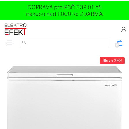
DOPRAVA pro PSČ 339 01 při
nákupu nad 1.000 Kč ZDARMA
Vyhledávání:
0
Sleva
29%