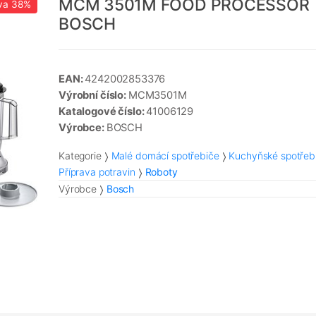
MCM 3501M FOOD PROCESSOR
va
38%
BOSCH
EAN:
4242002853376
Výrobní číslo:
MCM3501M
Katalogové číslo:
41006129
Výrobce:
BOSCH
Kategorie
Malé domácí spotřebiče
Kuchyňské spotřeb
Příprava potravin
Roboty
Výrobce
Bosch