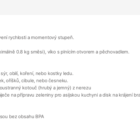
vení rychlosti a momentový stupeň.
ximálně 0.8 kg směsi), víko s plnícím otvorem a pěchovadlem.
sýr, obilí, koření, nebo kostky ledu.
k, oříšků, cibule, nebo česneku.
oboustranný kotouč (hrubý a jemný) z nerezu
ječe na přípravu zeleniny pro asijskou kuchyni a disk na krájení br
, jsou bez obsahu BPA