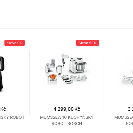
Sleva
9%
Sleva
53%
 Kč
4 299,00 Kč
3 
ŇSKÝ ROBOT
MUMS2EW40 KUCHYŇSKÝ
MUMS2E
S
ROBOT BOSCH
RO