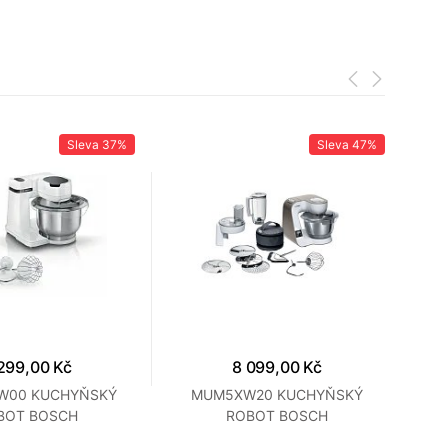
Sleva
37%
Sleva
47%
299,00 Kč
8 099,00 Kč
W00 KUCHYŇSKÝ
MUM5XW20 KUCHYŇSKÝ
BOT BOSCH
ROBOT BOSCH