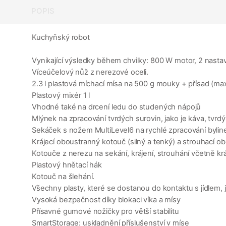
POPIS
Kuchyňský robot
Vynikající výsledky během chvilky: 800 W motor, 2 nasta
Víceúčelový nůž z nerezové oceli.
2.3 l plastová míchací mísa na 500 g mouky + přísad (ma
Plastový mixér 1 l
Vhodné také na drcení ledu do studených nápojů
Mlýnek na zpracování tvrdých surovin, jako je káva, tvrdý 
Sekáček s nožem MultiLevel6 na rychlé zpracování byline
Krájecí oboustranný kotouč (silný a tenký) a strouhací 
Kotouče z nerezu na sekání, krájení, strouhání včetně krá
Plastový hnětací hák
Kotouč na šlehání.
Všechny plasty, které se dostanou do kontaktu s jídlem
Vysoká bezpečnost díky blokaci víka a mísy
Přísavné gumové nožičky pro větší stabilitu
SmartStorage: uskladnění příslušenství v míse