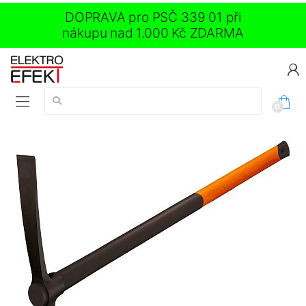
DOPRAVA pro PSČ 339 01 při
nákupu nad 1.000 Kč ZDARMA
Vyhledávání:
0