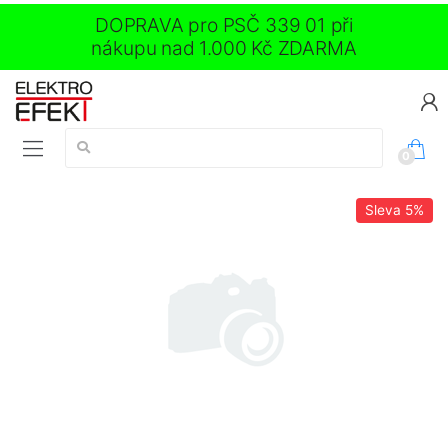
DOPRAVA pro PSČ 339 01 při
nákupu nad 1.000 Kč ZDARMA
Vyhledávání:
0
Sleva
5%