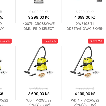
Kč
9 999,00 Kč
5 299,00 Kč
Kč
9 299,00 Kč
4 699,00 Kč
O
4007N CROSSWAVE
XW3193/11
VÝ
OMNIiFIND SELECT
ODSTRAŇOVAČ SKVRN
ENTA
BISSELL
PHILIPS
leva
2%
Sleva
2%
Sleva
2%
Kč
3 790,00 Kč
4 290,00 Kč
Kč
3 699,00 Kč
4 199,00 Kč
/5/22
WD 4 V-20/5/22
WD 4 P V-20/5/22
YS.
VÍCEÚČELOVÝ
VÍCEÚČELOVÝ