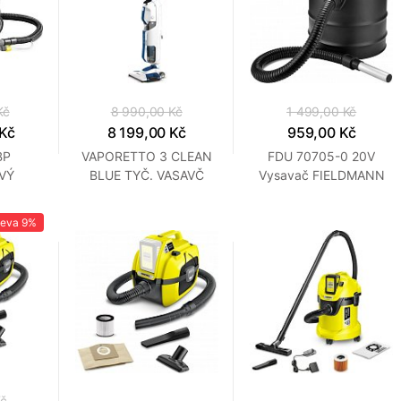
Kč
8 990,00 Kč
1 499,00 Kč
 Kč
8 199,00 Kč
959,00 Kč
BP
VAPORETTO 3 CLEAN
FDU 70705-0 20V
VÝ
BLUE TYČ. VASAVČ
Vysavač FIELDMANN
CHER
POLTI
leva
9%
Kč