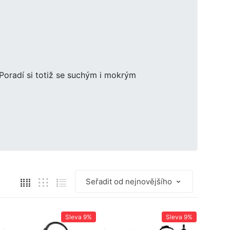
Poradí si totiž se suchým i mokrým
Sleva
9%
Sleva
9%