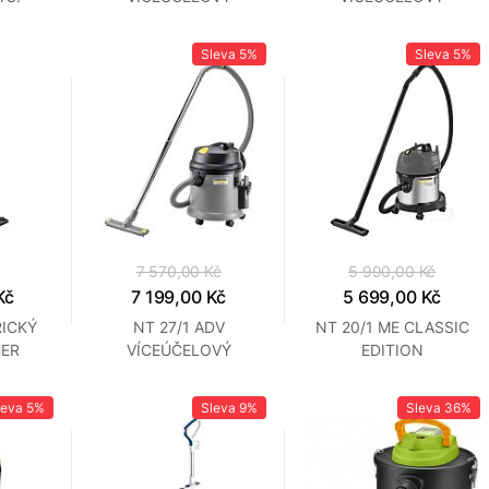
R
VYSAV.KARCHER
VYS.KARCHER
Sleva
5%
Sleva
5%
7 570,00 Kč
5 990,00 Kč
Kč
7 199,00 Kč
5 699,00 Kč
RICKÝ
NT 27/1 ADV
NT 20/1 ME CLASSIC
ER
VÍCEÚČELOVÝ
EDITION
VYSAVAČ KARCHER
VYSAV.KARCHER
leva
5%
Sleva
9%
Sleva
36%