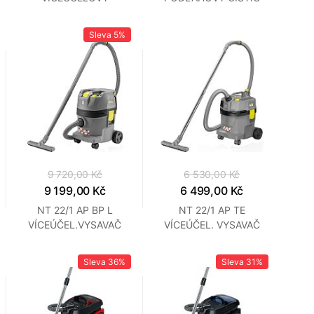
VYS.KARCHER
KARCHER
Sleva
5%
9 720,00 Kč
6 530,00 Kč
9 199,00 Kč
6 499,00 Kč
NT 22/1 AP BP L
NT 22/1 AP TE
VÍCEÚČEL.VYSAVAČ
VÍCEÚČEL. VYSAVAČ
KARCHER
KARCHER
Sleva
36%
Sleva
31%