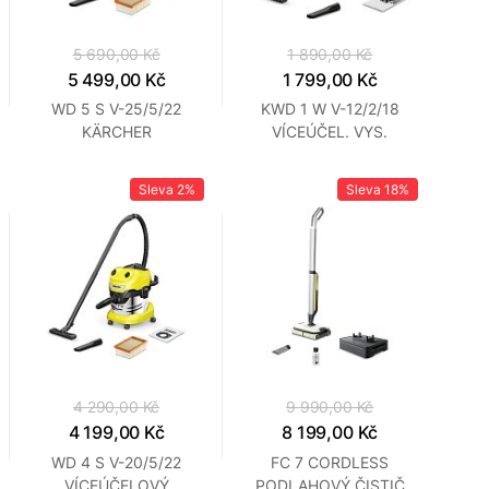
5 690,00 Kč
1 890,00 Kč
5 499,00 Kč
1 799,00 Kč
WD 5 S V-25/5/22
KWD 1 W V-12/2/18
KÄRCHER
VÍCEÚČEL. VYS.
KARCHER
Sleva
2%
Sleva
18%
4 290,00 Kč
9 990,00 Kč
4 199,00 Kč
8 199,00 Kč
WD 4 S V-20/5/22
FC 7 CORDLESS
VÍCEÚČELOVÝ
PODLAHOVÝ ČISTIČ