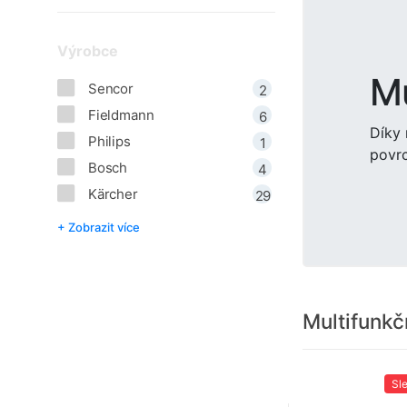
Výrobce
Mu
Sencor
2
Fieldmann
6
Díky 
Philips
1
povrc
Bosch
4
Kärcher
29
+ Zobrazit více
Multifunkč
Sl