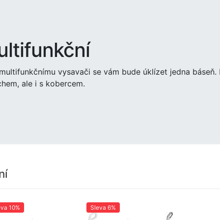
ltifunkční
multifunkčnímu vysavači se vám bude úklízet jedna báseň. 
hem, ale i s kobercem.
ní
eva
10%
Sleva
6%