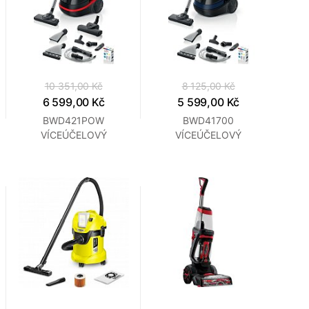
10 351,00 Kč
8 125,00 Kč
6 599,00 Kč
5 599,00 Kč
BWD421POW
BWD41700
VÍCEÚČELOVÝ
VÍCEÚČELOVÝ
VYSAVAČ BOSCH
VYSAVAČ BOSCH