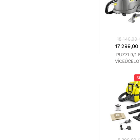
18 140,00 
17 299,00
PUZZI 9/1 
VÍCEÚČELO
VYSAVAČ KAR
S
5 290,00 