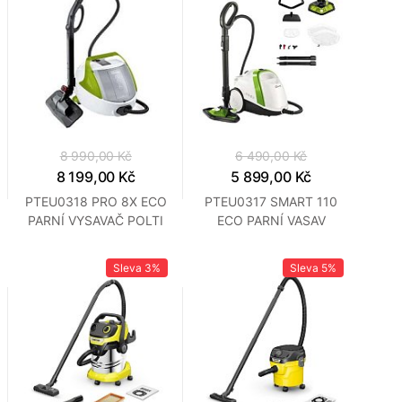
8 990,00 Kč
6 490,00 Kč
8 199,00 Kč
5 899,00 Kč
PTEU0318 PRO 8X ECO
PTEU0317 SMART 110
PARNÍ VYSAVAČ POLTI
ECO PARNÍ VASAV
POLTI
Sleva
3%
Sleva
5%