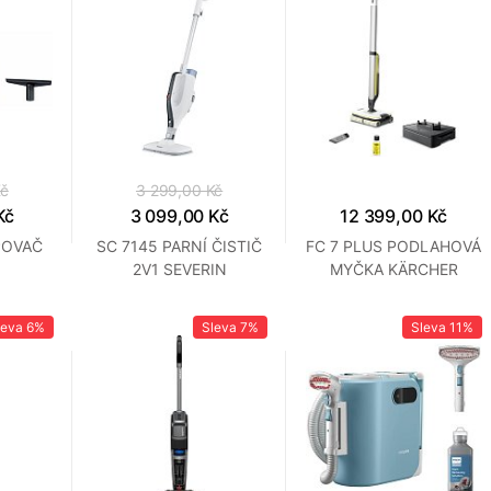
Kč
3 299,00 Kč
Kč
3 099,00 Kč
12 399,00 Kč
POVAČ
SC 7145 PARNÍ ČISTIČ
FC 7 PLUS PODLAHOVÁ
2V1 SEVERIN
MYČKA KÄRCHER
leva
6%
Sleva
7%
Sleva
11%