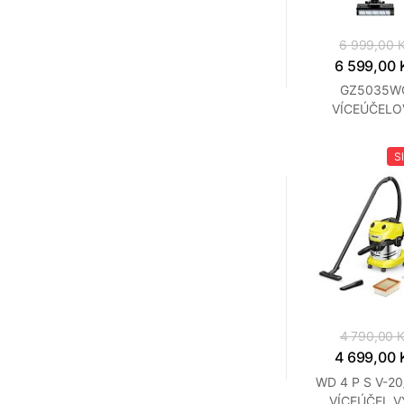
6 999,00 
6 599,00 
GZ5035W
VÍCEÚČELO
VYSAVAČ ROW
S
4 790,00 
4 699,00 
WD 4 P S V-20
VÍCEÚČEL.V